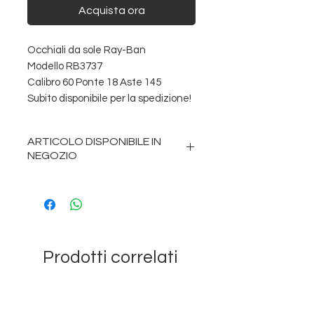
Acquista ora
Occhiali da sole
Ray-Ban
Modello RB3737
Calibro 60 Ponte 18 Aste 145
Subito disponibile per la spedizione!
ARTICOLO DISPONIBILE IN
NEGOZIO
Acquista ora e ritira, il tuo ordine
sarà pronto entro 2 ore nei giorni
di apertura dei nostri negozi.
Prodotti correlati