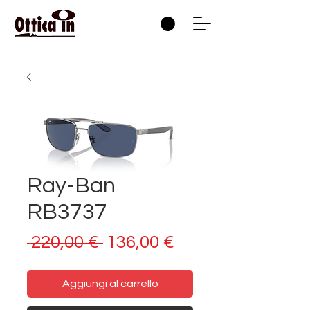
Ray-Ban
RB3737
Prezzo
Prezzo
 220,00 € 
136,00 €
regolare
scontato
Aggiungi al carrello